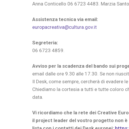
Anna Conticello 06 6723 4483. Marzia San
Assistenza tecnica via email:
europacreativa@cultura.gov.it
Segreteria:
06 6723 4859.
Avviso per la scadenza del bando sui pro
email dalle ore 9.30 alle 17.30. Se non riusc
Il Desk, come sempre, cercherà di evadere le r
Chiediamo la cortesia a tutti e tutte color
data.
Vi ricordiamo che la rete dei Creative Eur
il project leader del vostro progetto non è i
lista con i contatti dei Desk europei:
https: