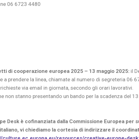
tone 06 6723 4480
getti di cooperazione europea 2025 – 13 maggio 2025:
il 
ite a prendere la linea, chiamate al numero di segreteria 06 
ichieste via email in giornata, secondo gli orari lavorativi.
o che non stanno presentando un bando per la scadenza del 
ope Desk è cofinanziata dalla Commissione Europea per sup
taliano, vi chiediamo la cortesia di indirizzare il coordina
//culture.ec.
europa.eu/resources/creative-
europe-desk